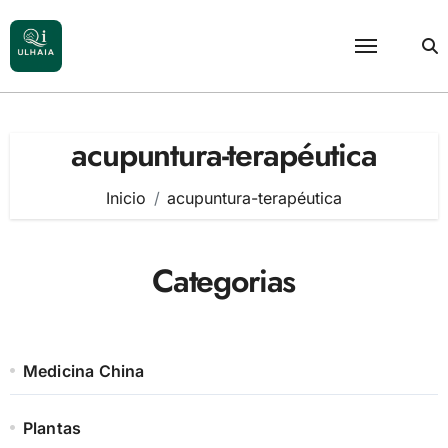
Saltar
al
contenido
acupuntura-terapéutica
Inicio
acupuntura-terapéutica
Categorias
Medicina China
Plantas