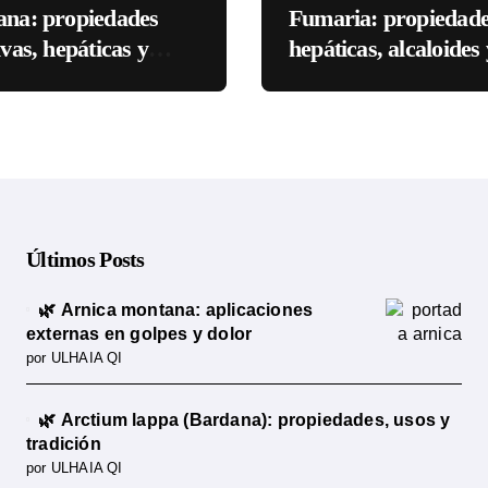
ana: propiedades
Fumaria: propiedad
ivas, hepáticas y
hepáticas, alcaloides 
cia científica
ciencia
Últimos Posts
🌿 Arnica montana: aplicaciones
externas en golpes y dolor
por ULHAIA QI
🌿 Arctium lappa (Bardana): propiedades, usos y
tradición
por ULHAIA QI