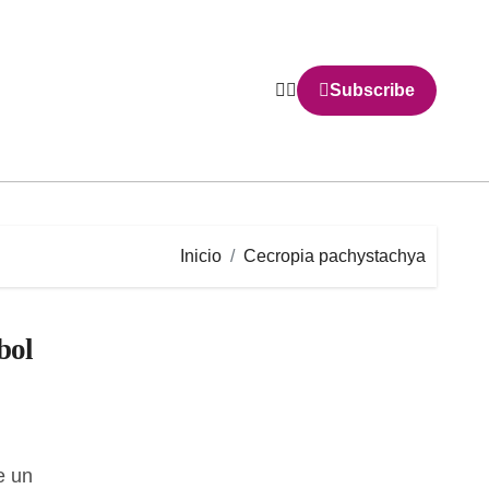
Subscribe
Inicio
Cecropia pachystachya
bol
e un