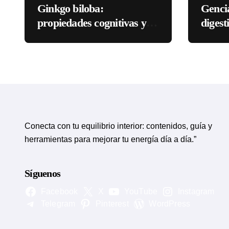
Ginkgo biloba:
Genci
propiedades cognitivas y
digest
circulatorias
eviden
Conecta con tu equilibrio interior: contenidos, guía y
herramientas para mejorar tu energía día a día.”
Síguenos
Facebook
X
YouTube
Instagram
Telegram
Pinterest
WordPress