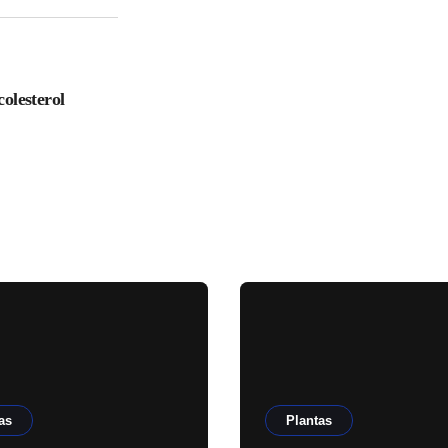
colesterol
as
Plantas