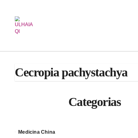
Saltar
al
contenido
Cecropia pachystachya
Categorias
Medicina China