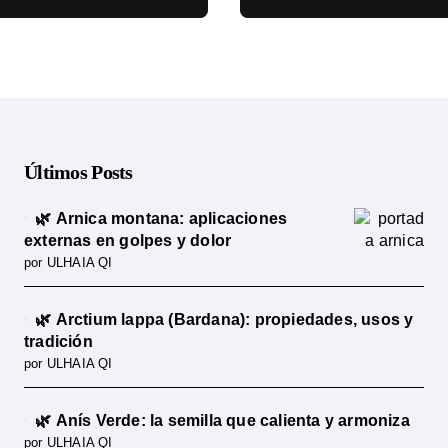
cia científica
ciencia
Últimos Posts
🌿 Arnica montana: aplicaciones
externas en golpes y dolor
por ULHAIA QI
🌿 Arctium lappa (Bardana): propiedades, usos y
tradición
por ULHAIA QI
🌿 Anís Verde: la semilla que calienta y armoniza
por ULHAIA QI