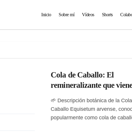
Inicio
Sobre mí
Vídeos
Shorts
Colabo
Cola de Caballo: El
remineralizante que viene del
Jurásico
🌱 Descripción botánica de la Cola de
Caballo Equisetum arvense, cono
popularmente como cola de caballo