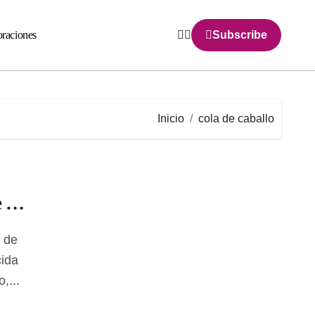
raciones
Subscribe
Inicio
cola de caballo
cida
,...