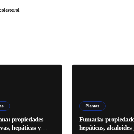
colesterol
as
Plantas
ana: propiedades
Fumaria: propiedad
ivas, hepáticas y
hepáticas, alcaloides 