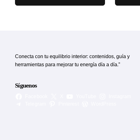
circulatorias
eviden
Conecta con tu equilibrio interior: contenidos, guía y
herramientas para mejorar tu energía día a día.”
Síguenos
Facebook
X
YouTube
Instagram
Telegram
Pinterest
WordPress