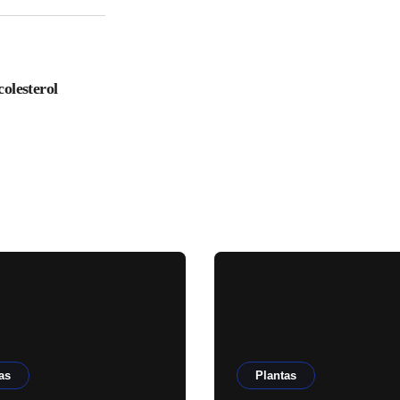
colesterol
as
Plantas