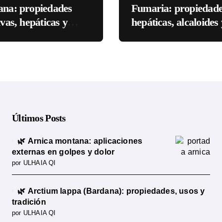
ana: propiedades
Fumaria: propiedad
ivas, hepáticas y
hepáticas, alcaloides 
cia científica
ciencia
Últimos Posts
🌿 Arnica montana: aplicaciones
externas en golpes y dolor
por ULHAIA QI
🌿 Arctium lappa (Bardana): propiedades, usos y
tradición
por ULHAIA QI