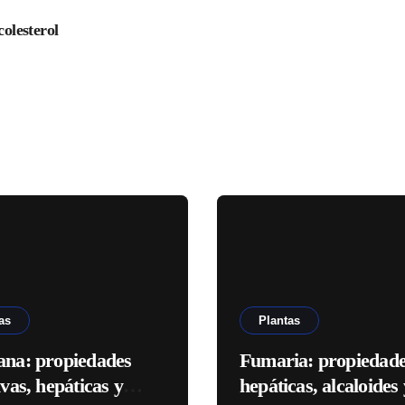
colesterol
as
Plantas
ana: propiedades
Fumaria: propiedad
ivas, hepáticas y
hepáticas, alcaloides 