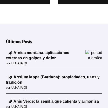
cia científica
ciencia
Últimos Posts
🌿 Arnica montana: aplicaciones
externas en golpes y dolor
por ULHAIA QI
🌿 Arctium lappa (Bardana): propiedades, usos y
tradición
por ULHAIA QI
🌿 Anís Verde: la semilla que calienta y armoniza
por ULHAIA QI