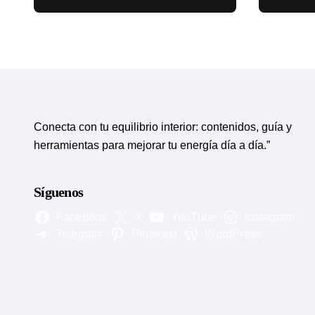
circulatorias
eviden
Conecta con tu equilibrio interior: contenidos, guía y
herramientas para mejorar tu energía día a día.”
Síguenos
Facebook
X
YouTube
Instagram
Telegram
Pinterest
WordPress