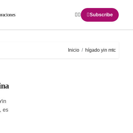
raciones
Subscribe
Inicio
hígado yin mtc
ina
, es