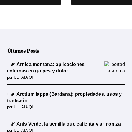
cia científica
ciencia
Últimos Posts
🌿 Arnica montana: aplicaciones
externas en golpes y dolor
por ULHAIA QI
🌿 Arctium lappa (Bardana): propiedades, usos y
tradición
por ULHAIA QI
🌿 Anís Verde: la semilla que calienta y armoniza
por ULHAIA QI