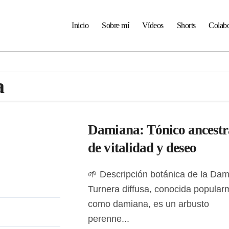
Inicio
Sobre mí
Vídeos
Shorts
Colabo
a
Damiana: Tónico ancestr
de vitalidad y deseo
🌱 Descripción botánica de la Damiana
Turnera diffusa, conocida popular
como damiana, es un arbusto
perenne...