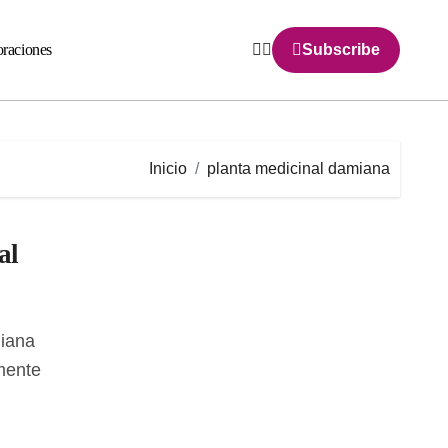
raciones
Subscribe
Inicio
planta medicinal damiana
al
mente