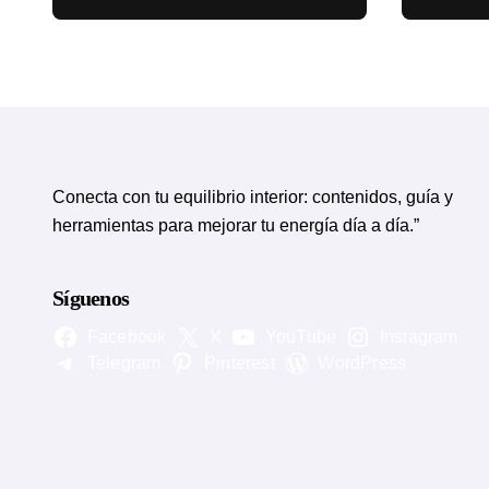
circulatorias
eviden
Conecta con tu equilibrio interior: contenidos, guía y
herramientas para mejorar tu energía día a día.”
Síguenos
Facebook
X
YouTube
Instagram
Telegram
Pinterest
WordPress