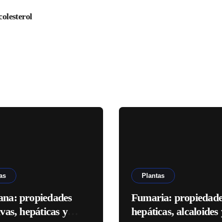
colesterol
as
Plantas
ana: propiedades
Fumaria: propiedad
ivas, hepáticas y
hepáticas, alcaloides 