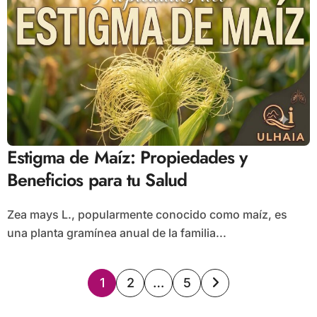
Estigma de Maíz: Propiedades y
Beneficios para tu Salud
Zea mays L., popularmente conocido como maíz, es
una planta gramínea anual de la familia...
Paginación
1
2
…
5
de