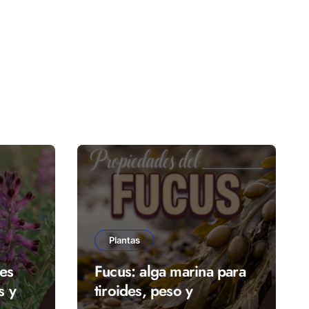
Plantas
es
Fucus: alga marina para
s y
tiroides, peso y