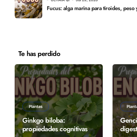
Fucus: alga marina para tiroides, peso 
Te has perdido
Plantas
Plant
Ginkgo biloba:
Genci
propiedades cognitivas y
digest