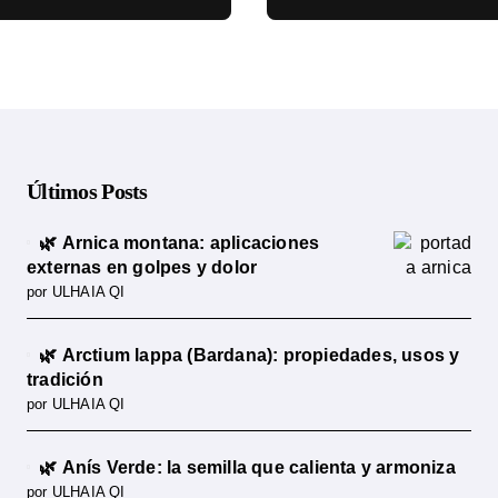
cia científica
ciencia
Últimos Posts
🌿 Arnica montana: aplicaciones
externas en golpes y dolor
por ULHAIA QI
🌿 Arctium lappa (Bardana): propiedades, usos y
tradición
por ULHAIA QI
🌿 Anís Verde: la semilla que calienta y armoniza
por ULHAIA QI