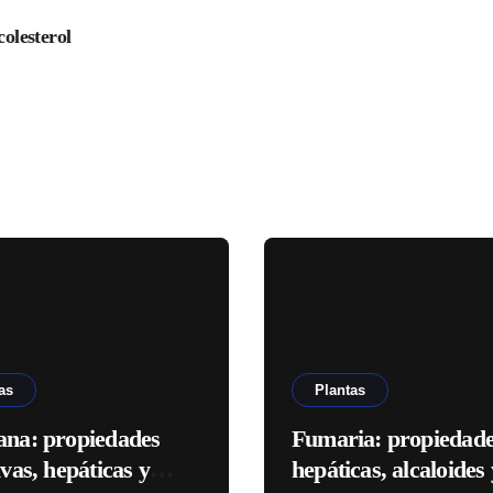
colesterol
as
Plantas
ana: propiedades
Fumaria: propiedad
ivas, hepáticas y
hepáticas, alcaloides 