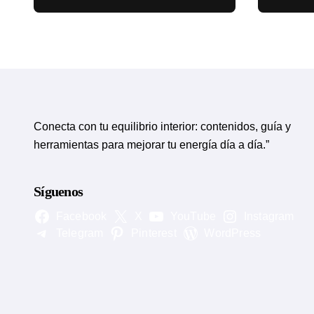
circulatorias
eviden
Conecta con tu equilibrio interior: contenidos, guía y
herramientas para mejorar tu energía día a día.”
Síguenos
Facebook
X
YouTube
Instagram
Telegram
Pinterest
WordPress