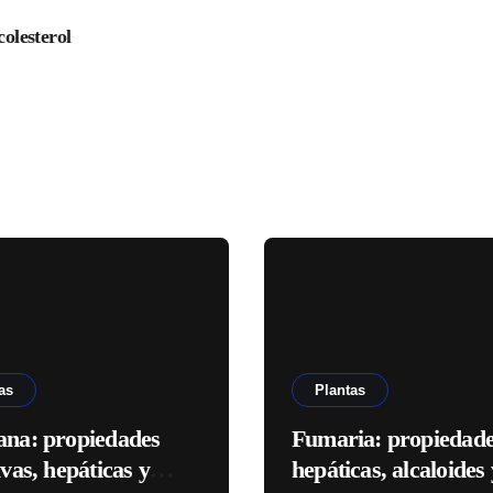
colesterol
as
Plantas
ana: propiedades
Fumaria: propiedad
ivas, hepáticas y
hepáticas, alcaloides 