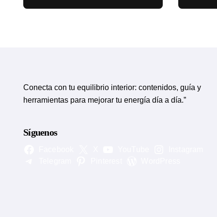
circulatorias
eviden
Conecta con tu equilibrio interior: contenidos, guía y
herramientas para mejorar tu energía día a día.”
Síguenos
Facebook
X
YouTube
Instagram
Telegram
Pinterest
WordPress