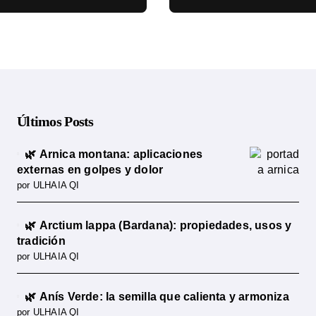
cia científica
ciencia
Últimos Posts
🌿 Arnica montana: aplicaciones
externas en golpes y dolor
por ULHAIA QI
🌿 Arctium lappa (Bardana): propiedades, usos y
tradición
por ULHAIA QI
🌿 Anís Verde: la semilla que calienta y armoniza
por ULHAIA QI