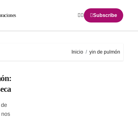
raciones
Subscribe
Inicio
yin de pulmón
món:
seca
 nos