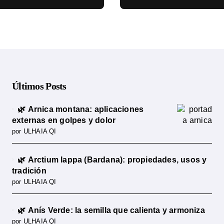
cia científica
ciencia
Últimos Posts
🌿 Arnica montana: aplicaciones
externas en golpes y dolor
por ULHAIA QI
🌿 Arctium lappa (Bardana): propiedades, usos y
tradición
por ULHAIA QI
🌿 Anís Verde: la semilla que calienta y armoniza
por ULHAIA QI