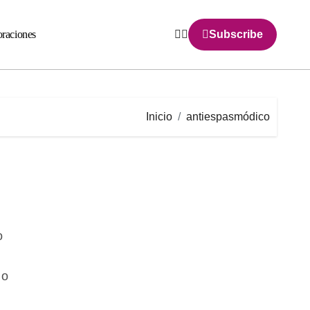
raciones
Subscribe
Inicio
antiespasmódico
 o