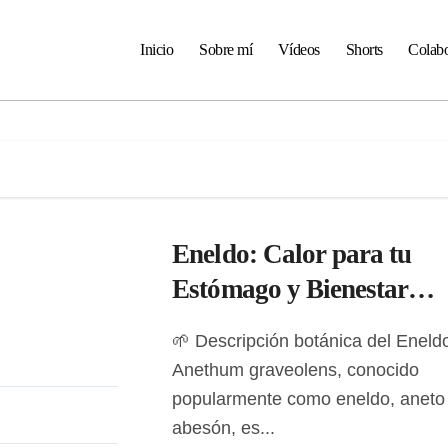
Inicio
Sobre mí
Vídeos
Shorts
Colabo
Eneldo: Calor para tu
Estómago y Bienestar
Digestivo Natural
🌱 Descripción botánica del Eneldo
Anethum graveolens, conocido
popularmente como eneldo, aneto
abesón, es...