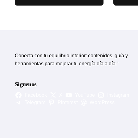
circulatorias
eviden
Conecta con tu equilibrio interior: contenidos, guía y
herramientas para mejorar tu energía día a día.”
Síguenos
Facebook
X
YouTube
Instagram
Telegram
Pinterest
WordPress