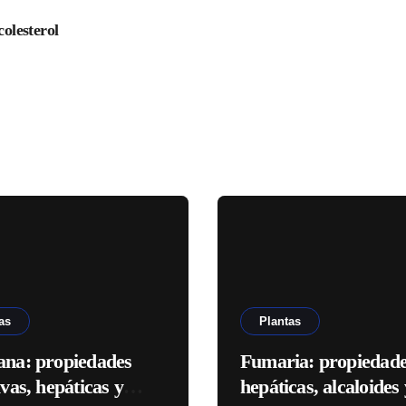
colesterol
as
Plantas
ana: propiedades
Fumaria: propiedad
ivas, hepáticas y
hepáticas, alcaloides 