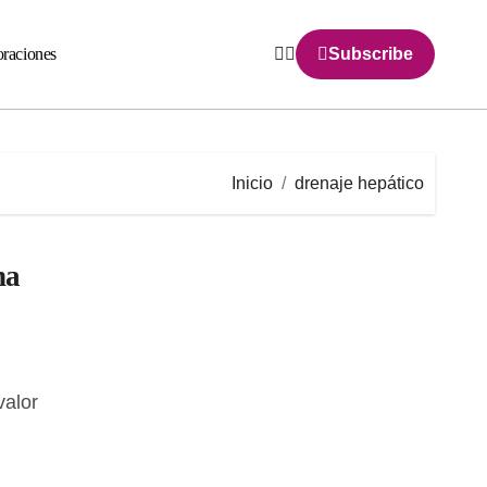
raciones
Subscribe
Inicio
drenaje hepático
na
valor