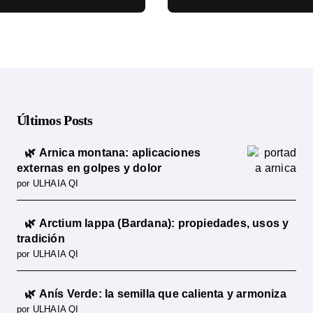
cia científica
ciencia
Últimos Posts
🌿 Arnica montana: aplicaciones
externas en golpes y dolor
por ULHAIA QI
🌿 Arctium lappa (Bardana): propiedades, usos y
tradición
por ULHAIA QI
🌿 Anís Verde: la semilla que calienta y armoniza
por ULHAIA QI