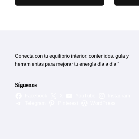
circulatorias
eviden
Conecta con tu equilibrio interior: contenidos, guía y
herramientas para mejorar tu energía día a día.”
Síguenos
Facebook
X
YouTube
Instagram
Telegram
Pinterest
WordPress