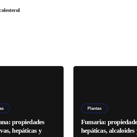
colesterol
as
Plantas
ana: propiedades
Fumaria: propiedad
ivas, hepáticas y
hepáticas, alcaloides 