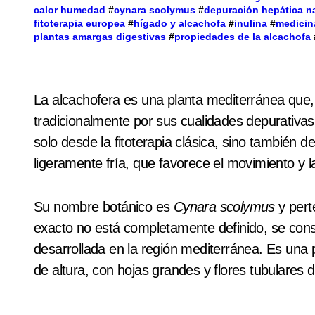
calor humedad
#
cynara scolymus
#
depuración hepática na
fitoterapia europea
#
hígado y alcachofa
#
inulina
#
medicin
plantas amargas digestivas
#
propiedades de la alcachofa
La alcachofera es una planta mediterránea que, más allá de su valor culinario, ha sido utilizada
tradicionalmente por sus cualidades depurativas
solo desde la fitoterapia clásica, sino también
ligeramente fría, que favorece el movimiento y la
Su nombre botánico es
Cynara scolymus
y pert
exacto no está completamente definido, se cons
desarrollada en la región mediterránea. Es una
de altura, con hojas grandes y flores tubulares 