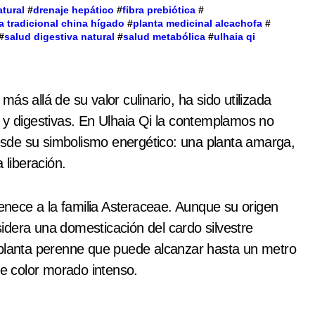
tural
#
drenaje hepático
#
fibra prebiótica
#
a tradicional china hígado
#
planta medicinal alcachofa
#
#
salud digestiva natural
#
salud metabólica
#
ulhaia qi
 y digestivas. En Ulhaia Qi la contemplamos no
 desde su simbolismo energético: una planta amarga,
 liberación.
enece a la familia Asteraceae. Aunque su origen
idera una domesticación del cardo silvestre
 planta perenne que puede alcanzar hasta un metro
de color morado intenso.