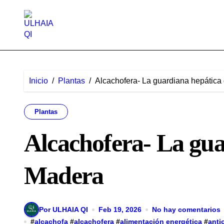
Saltar
al
contenido
Inicio
Plantas
Alcachofera- La guardiana hepática
Plantas
Alcachofera- La gua
Madera
Por ULHAIA QI
Feb 19, 2026
No hay comentarios
#
alcachofa
#
alcachofera
#
alimentación energética
#
anti