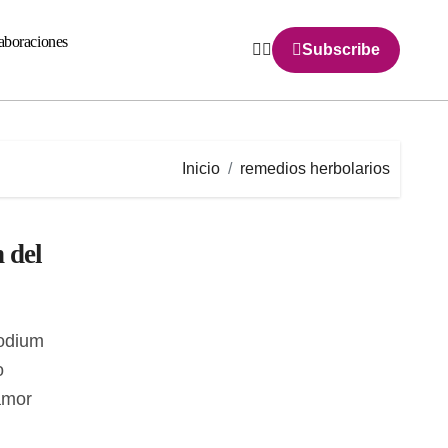
aboraciones
Subscribe
Inicio
remedios herbolarios
 del
o
amor