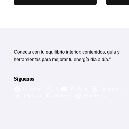
circulatorias
eviden
Conecta con tu equilibrio interior: contenidos, guía y
herramientas para mejorar tu energía día a día.”
Síguenos
Facebook
X
YouTube
Instagram
Telegram
Pinterest
WordPress