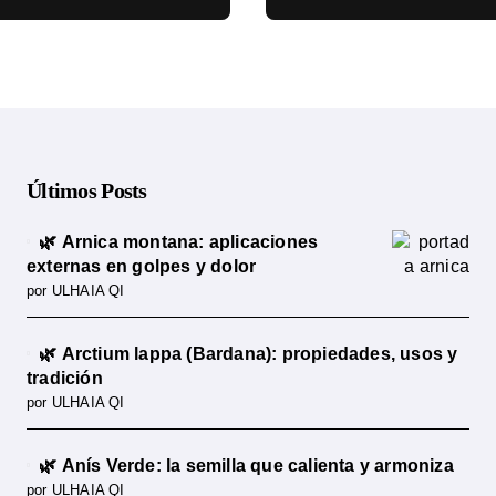
cia científica
ciencia
Últimos Posts
🌿 Arnica montana: aplicaciones
externas en golpes y dolor
por ULHAIA QI
🌿 Arctium lappa (Bardana): propiedades, usos y
tradición
por ULHAIA QI
🌿 Anís Verde: la semilla que calienta y armoniza
por ULHAIA QI