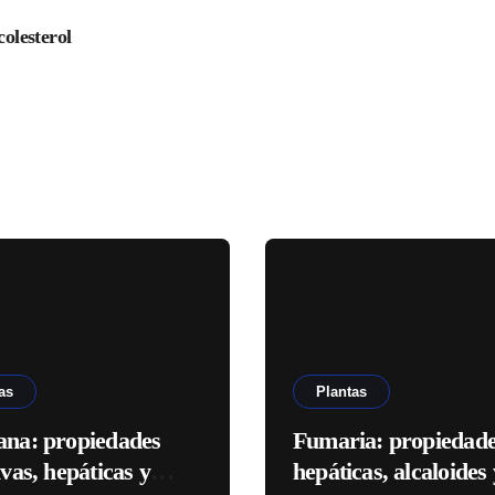
colesterol
as
Plantas
ana: propiedades
Fumaria: propiedad
ivas, hepáticas y
hepáticas, alcaloides 