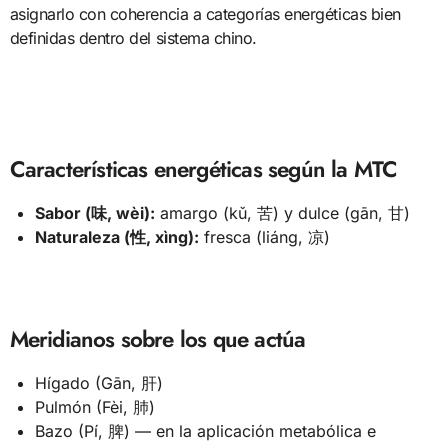
asignarlo con coherencia a categorías energéticas bien
definidas dentro del sistema chino.
Características energéticas según la MTC
Sabor (味, wèi):
amargo (kǔ, 苦) y dulce (gān, 甘)
Naturaleza (性, xìng):
fresca (liáng, 凉)
Meridianos sobre los que actúa
Hígado (Gān, 肝)
Pulmón (Fèi, 肺)
Bazo (Pí, 脾) — en la aplicación metabólica e