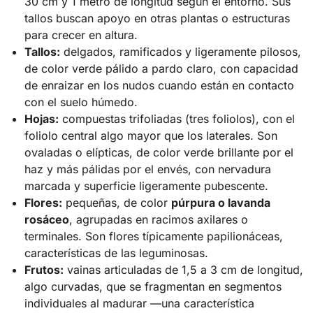
30 cm y 1 metro de longitud según el entorno. Sus
tallos buscan apoyo en otras plantas o estructuras
para crecer en altura.
Tallos:
delgados, ramificados y ligeramente pilosos,
de color verde pálido a pardo claro, con capacidad
de enraizar en los nudos cuando están en contacto
con el suelo húmedo.
Hojas:
compuestas trifoliadas (tres foliolos), con el
foliolo central algo mayor que los laterales. Son
ovaladas o elípticas, de color verde brillante por el
haz y más pálidas por el envés, con nervadura
marcada y superficie ligeramente pubescente.
Flores:
pequeñas, de color
púrpura o lavanda
rosáceo
, agrupadas en racimos axilares o
terminales. Son flores típicamente papilionáceas,
características de las leguminosas.
Frutos:
vainas articuladas de 1,5 a 3 cm de longitud,
algo curvadas, que se fragmentan en segmentos
individuales al madurar —una característica