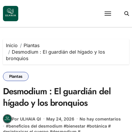
Saltar
al
contenido
Inicio
Plantas
Desmodium : El guardián del hígado y los
bronquios
Plantas
Desmodium : El guardián del
hígado y los bronquios
Por ULHAIA QI
May 24, 2026
No hay comentarios
#
beneficios del desmodium
#
bienestar
#
botánica
#
desintoxicar el cuerpo
#
desmodium
#