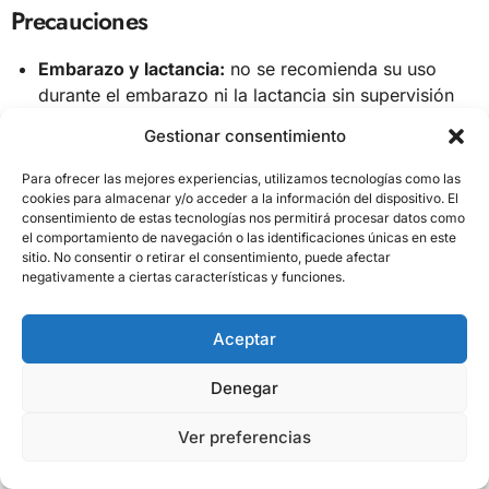
Precauciones
Embarazo y lactancia:
no se recomienda su uso
durante el embarazo ni la lactancia sin supervisión
médica, por la presencia de alcaloides y por la falta
Gestionar consentimiento
de estudios de seguridad en estas etapas.
Alergias a leguminosas (Fabaceae):
las personas
Para ofrecer las mejores experiencias, utilizamos tecnologías como las
alérgicas al polen de leguminosas, a la soja o al
cookies para almacenar y/o acceder a la información del dispositivo. El
consentimiento de estas tecnologías nos permitirá procesar datos como
cacahuete tienen mayor riesgo de presentar
el comportamiento de navegación o las identificaciones únicas en este
reacciones alérgicas cruzadas con el desmodium.
sitio. No consentir o retirar el consentimiento, puede afectar
Iniciar siempre con dosis bajas.
negativamente a ciertas características y funciones.
Diabetes bajo tratamiento farmacológico:
la acción
hipoglucemiante del D-pinitol puede potenciar el
Aceptar
efecto de los antidiabéticos orales o la insulina,
aumentando el riesgo de hipoglucemia. Monitorizar
Denegar
la glucemia regularmente.
Trastornos psiquiátricos:
el desmodium contiene
Ver preferencias
pequeñas cantidades de derivados de la triptamina
(serotonina, bufotenina), que pueden interactuar con