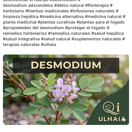
desmodium adscendens
#
detox natural
#
fitoterapia
#
herbolario
#
hierbas medicinales
#
infusiones naturales
#
limpieza hepática
#
medicina alternativa
#
medicina natural
#
planta medicinal
#
plantas curativas
#
plantas para el higado
#
propiedades del desmodium
#
proteger el hígado
#
remedios herbolarios
#
remedios naturales
#
salud hepática
#
salud integrativa
#
salud natural
#
suplementos naturales
#
terapias naturales
#
ulhaia