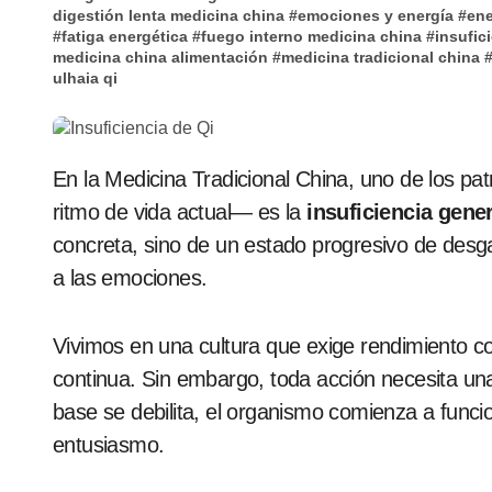
digestión lenta medicina china
#
emociones y energía
#
ene
#
fatiga energética
#
fuego interno medicina china
#
insufic
medicina china alimentación
#
medicina tradicional china
ulhaia qi
En la Medicina Tradicional China, uno de los patrones más frecuentes —y más representativos del
ritmo de vida actual— es la
insuficiencia gener
concreta, sino de un estado progresivo de desga
a las emociones.
Vivimos en una cultura que exige rendimiento co
continua. Sin embargo, toda acción necesita u
base se debilita, el organismo comienza a func
entusiasmo.