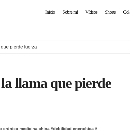
Inicio
Sobre mí
Vídeos
Shorts
Col
a que pierde fuerza
: la llama que pierde
o crónico medicina china
#
debilidad energética
#