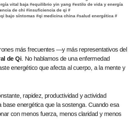
rgía vital baja
#
equilibrio yin yang
#
estilo de vida y energía
iencia de chi
#
insuficiencia de qi
#
#
qi bajo síntomas
#
qi medicina china
#
salud energética
#
al de Qi
. No hablamos de una enfermedad
ste energético que afecta al cuerpo, a la mente y
nstante, rapidez, productividad y actividad
na base energética que la sostenga. Cuando esa
ionar con menos fuerza, menos claridad y menos