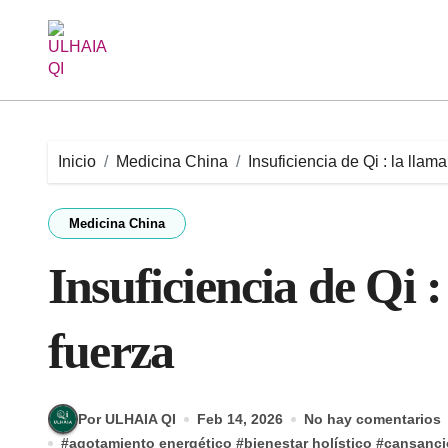
Saltar
al
contenido
Inicio
Medicina China
Insuficiencia de Qi : la llam
Medicina China
Insuficiencia de Qi 
fuerza
Por ULHAIA QI
Feb 14, 2026
No hay comentarios
#
agotamiento energético
#
bienestar holístico
#
cansanci