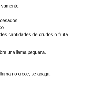
sivamente:
ocesados
co
es cantidades de crudos o fruta
obre una llama pequeña.
 llama no crece; se apaga.